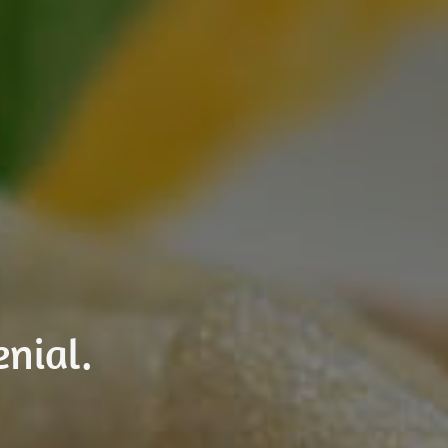
enial.