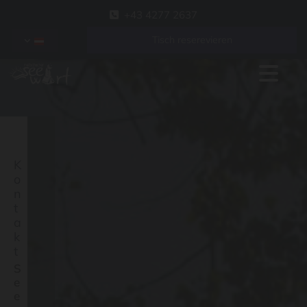
+43 4277 2637

Tisch reserevieren
K
o
n
t
a
k
t
S
e
e