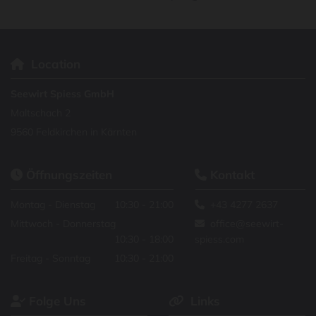
Location

Seewirt Spiess GmbH
Maltschach 2
9560 Feldkirchen in Kärnten
Öffnungszeiten
Kontakt


Montag - Dienstag
10:30 - 21:00
+43 4277 2637

Mittwoch - Donnerstag
office@seewirt-

10:30 - 18:00
spiess.com
Freitag - Sonntag
10:30 - 21:00
Folge Uns
Links

