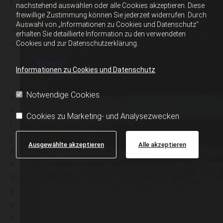
und für die in der
E
nachstehend auswählen oder alle Cookies akzeptieren. Diese
Datenschutzseite
freiwillige Zustimmung können Sie jederzeit widerrufen. Durch
-
beschriebenen
Auswahl von „Informationen zu Cookies und Datenschutz“
Zwecke
M
erhalten Sie detaillierte Information zu den verwendeten
verwendet. *
a
Cookies und zur Datenschutzerklärung.
i
l
Informationen zu Cookies und Datenschutz
:
Notwendige Cookies
o
f
Cookies zu Marketing- und Analysezwecken
f
i
Ausgewählte akzeptieren
Alle akzeptieren
c
e
@
s
e
e