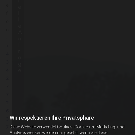
r
e
e
l
f
l
o
e
n
A
:
n
f
+
r
4
a
3
g
e
4
2
7
7
2
6
Wir respektieren Ihre Privatsphäre
Es werden
3
personenbezogene
7
Diese Website verwendet Cookies. Cookies zu Marketing- und
Daten übermittelt
Analysezwecken werden nur gesetzt, wenn Sie diese