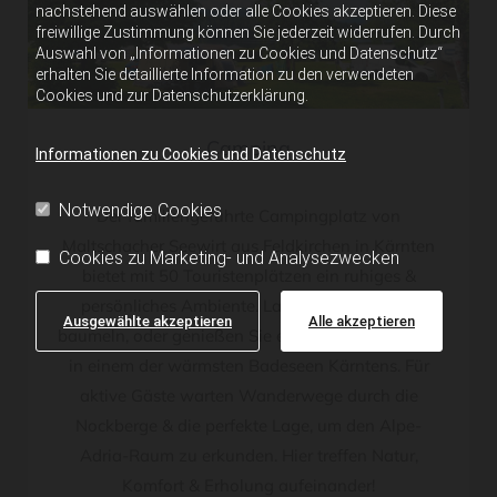
nachstehend auswählen oder alle Cookies akzeptieren. Diese
freiwillige Zustimmung können Sie jederzeit widerrufen. Durch
Auswahl von „Informationen zu Cookies und Datenschutz“
erhalten Sie detaillierte Information zu den verwendeten
Cookies und zur Datenschutzerklärung.
Camping
Informationen zu Cookies und Datenschutz
Notwendige Cookies
Der familiengeführte Campingplatz von
Maltschacher Seewirt aus Feldkirchen in Kärnten
Cookies zu Marketing- und Analysezwecken
bietet mit 50 Touristenplätzen ein ruhiges &
persönliches Ambiente. Lassen Sie die Seele
Ausgewählte akzeptieren
Alle akzeptieren
baumeln, oder genießen Sie ein erfrischendes Bad
in einem der wärmsten Badeseen Kärntens. Für
aktive Gäste warten Wanderwege durch die
Nockberge & die perfekte Lage, um den Alpe-
Adria-Raum zu erkunden. Hier treffen Natur,
Komfort & Erholung aufeinander!