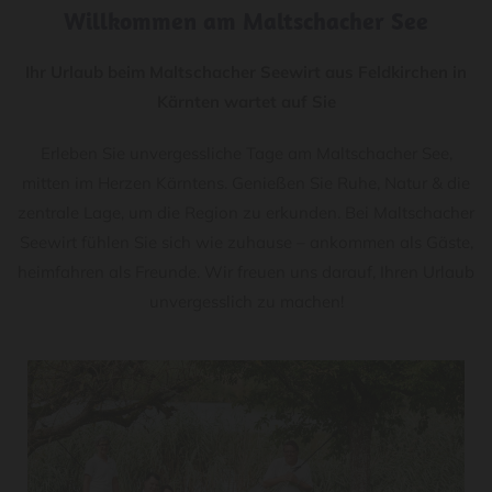
n
Willkommen am Maltschacher See
u
s
Ihr Urlaub beim Maltschacher Seewirt aus Feldkirchen in
s
Kärnten wartet auf Sie
–
a
Erleben Sie unvergessliche Tage am Maltschacher See,
l
mitten im Herzen Kärntens. Genießen Sie Ruhe, Natur & die
l
zentrale Lage, um die Region zu erkunden. Bei Maltschacher
e
Seewirt fühlen Sie sich wie zuhause – ankommen als Gäste,
s
heimfahren als Freunde. Wir freuen uns darauf, Ihren Urlaub
a
unvergesslich zu machen!
n
e
i
n
e