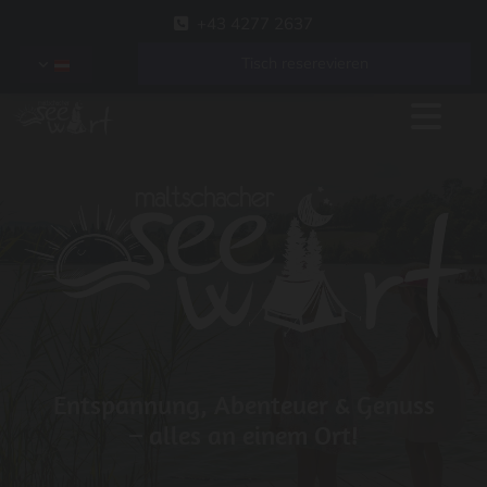
+43 4277 2637

Tisch reserevieren
E
n
t
s
p
a
Entspannung, Abenteuer & Genuss
n
– alles an einem Ort!
n